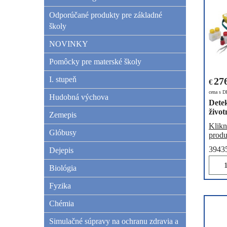
Odporúčané produkty pre základné
školy
NOVINKY
Pomôcky pre materské školy
I. stupeň
27
€
cena s 
Hudobná výchova
Dete
život
Zemepis
Klikn
Glóbusy
produ
3943
Dejepis
Biológia
Fyzika
Chémia
Simulačné súpravy na ochranu zdravia a