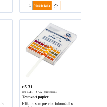
Vlož do koša
5.31
€
cena s DPH
€
4.32
cena bez DPH
Testovací papier
í o
Kliknite sem pre viac informácií o