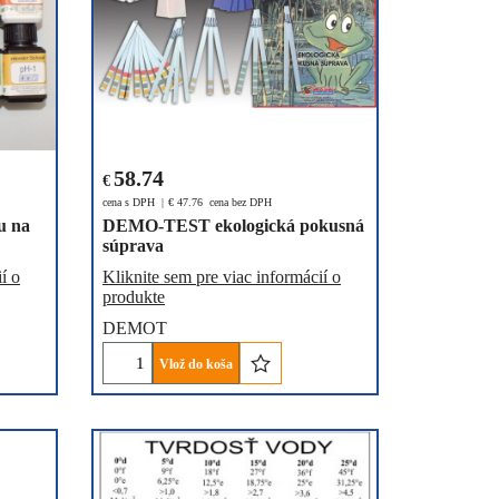
58.74
€
cena s DPH
€
47.76
cena bez DPH
u na
DEMO-TEST ekologická pokusná
súprava
í o
Kliknite sem pre viac informácií o
produkte
DEMOT
Vlož do koša