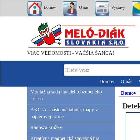
Domov
O nás
Výstavy
VIAC VEDOMOSTI - VÄČŠIA ŠANCA!
Domov
O nás
Montážna sada hnacieho ozubeného
Domov
kolesa
Detek
AKCIA - nástenné tabule, mapy v
papierovej forme
Radosza krúžky
Kreatívna magnetická stavebná hra