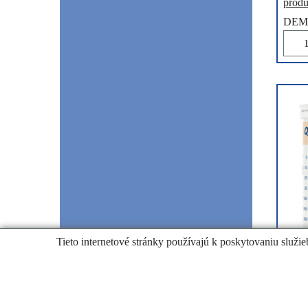
produ
DEM
Tieto internetové stránky používajú k poskytovaniu služie
5.
€
cena s 
Testo