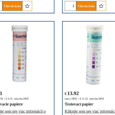
Vlož do koša
Vlož do koša
31
13.92
€
DPH
€
4.32
cena bez DPH
cena s DPH
€
11.32
cena bez DPH
vacie papiere
Testovací papier
ite sem pre viac informácií o
Kliknite sem pre viac informáci