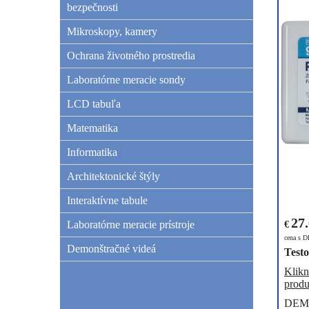
bezpečnosti
Mikroskopy, kamery
Ochrana životného prostredia
Laboratórne meracie sondy
LCD tabuľa
Matematika
Informatika
Architektonické štýly
Interaktívne tabule
27
Laboratórne meracie prístroje
€
cena s 
Demonštračné videá
Testo
Klikn
produ
DEM