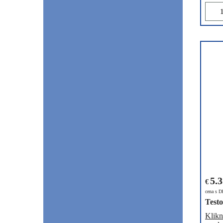
5.
€
cena s 
Testo
Klikn