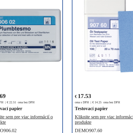
.69
17.53
€
DPH
€
22.51
cena bez DPH
cena s DPH
€
14.25
cena bez DPH
vací papier
Testovací papier
ite sem pre viac informácií o
Kliknite sem pre viac informáci
kte
produkte
O906.02
DEMO907.60