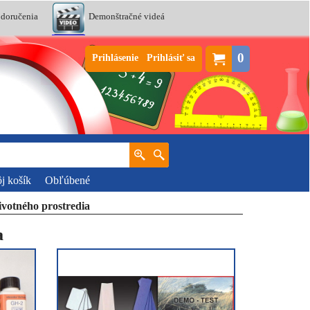
 doručenia
Demonštračné videá
0
Prihlásenie
Prihlásiť sa
j košík
Obľúbené
ivotného prostredia
a