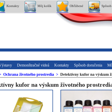
Kontakty
Môj košík
Obľúbené
Spôsob
Výstavy
Demonštračné videá
Kontakty
Spôsob doručenia
Mô
>
Ochrana životného prostredia
>
Detektívny kufor na výskum ž
tívny kufor na výskum životného prostredi