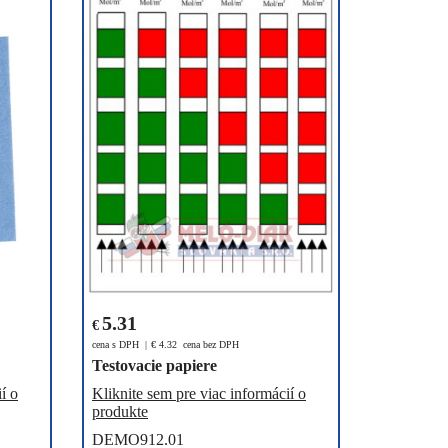
5.31
€
cena s DPH
€
4.32
cena bez DPH
Testovacie papiere
í o
Kliknite sem pre viac informácií o
produkte
DEMO912.01