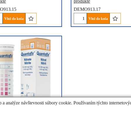
kte
produkte
O913.15
DEMO913.17
Vlož do koša
Vlož do koša
b a analýze návštevnosti súbory cookie. Používaním týchto internetovýc
31
DPH
€
4.32
cena bez DPH
vací papier