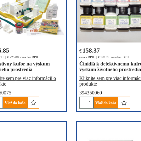
6.85
158.37
€
DPH
€
225.08
cena bez DPH
cena s DPH
€
128.76
cena bez DPH
ktívny kufor na výskum
Činidlá k detektívnemu kufr
ného prostredia
výskum životného prostredia
ite sem pre viac informácií o
Kliknite sem pre viac informáci
kte
produkte
50075
394350060
Vlož do koša
Vlož do koša