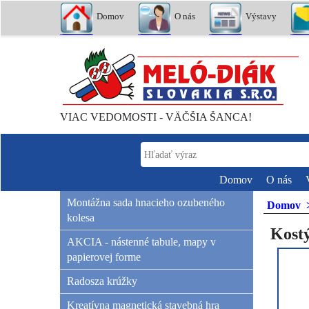
Domov
O nás
Výstavy
VIAC VEDOMOSTI - VÄČŠIA ŠANCA!
Domov
O nás
Montážna sada hnacieho ozubeného
Domov
kolesa
Kost
AKCIA - nástenné tabule, mapy v
papierovej forme
Radosza krúžky
Kreatívna magnetická stavebná hra