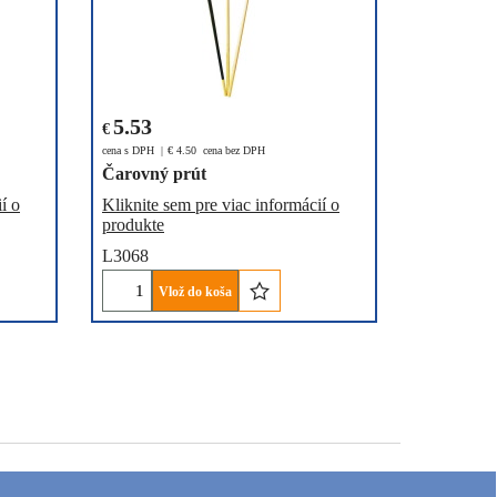
5.53
€
cena s DPH
€
4.50
cena bez DPH
Čarovný prút
í o
Kliknite sem pre viac informácií o
produkte
L3068
Vlož do koša