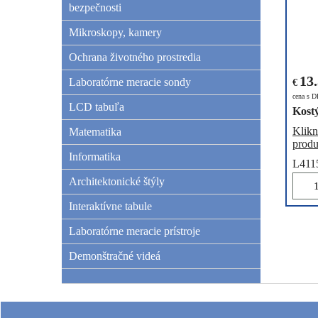
bezpečnosti
Mikroskopy, kamery
Ochrana životného prostredia
13
Laboratórne meracie sondy
€
cena s 
LCD tabuľa
Kostý
Klikn
Matematika
produ
Informatika
L411
Architektonické štýly
Interaktívne tabule
Laboratórne meracie prístroje
Demonštračné videá