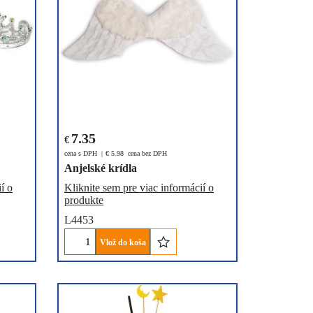
7.35
€
cena s DPH
€
5.98
cena bez DPH
Anjelské krídla
í o
Kliknite sem pre viac informácií o
produkte
L4453
Vlož do koša