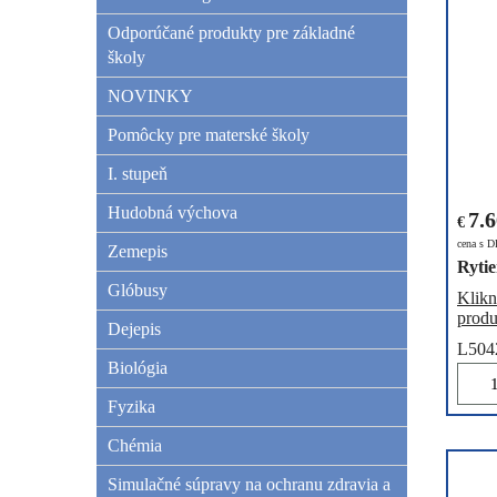
Odporúčané produkty pre základné
školy
NOVINKY
Pomôcky pre materské školy
I. stupeň
Hudobná výchova
7.
€
cena s 
Zemepis
Ryti
Glóbusy
Klikn
produ
Dejepis
L504
Biológia
Fyzika
Chémia
Simulačné súpravy na ochranu zdravia a