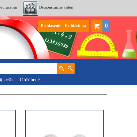
 doručenia
Demonštračné videá
0
Prihlásenie
Prihlásiť sa
j košík
Obľúbené