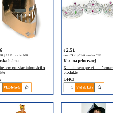
66
2.51
€
DPH
€
6.23
cena bez DPH
cena s DPH
€
2.04
cena bez DPH
erska helma
Koruna princeznej
ite sem pre viac informácií o
Kliknite sem pre viac informáci
kte
produkte
2
L4463
Vlož do koša
Vlož do koša