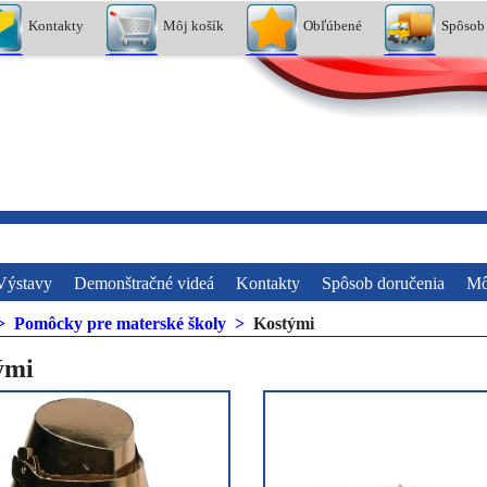
Kontakty
Môj košík
Obľúbené
Spôsob
Výstavy
Demonštračné videá
Kontakty
Spôsob doručenia
Mô
>
Pomôcky pre materské školy
>
Kostými
ými