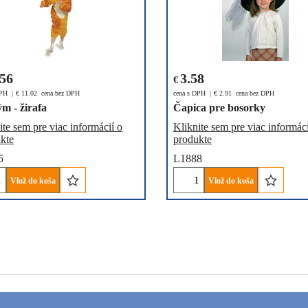
.56
3.58
€
DPH
€
11.02
cena bez DPH
cena s DPH
€
2.91
cena bez DPH
m - žirafa
Čapica pre bosorky
ite sem pre viac informácií o
Kliknite sem pre viac informáci
kte
produkte
5
L1888
Vlož do koša
Vlož do koša