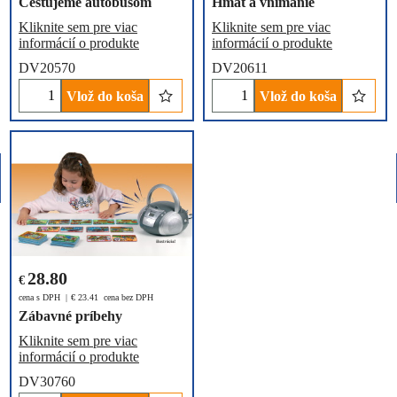
Cestujeme autobusom
Hmat a vnímanie
Kliknite sem pre viac
Kliknite sem pre viac
informácií o produkte
informácií o produkte
DV20570
DV20611
Vlož do koša
Vlož do koša
28.80
€
cena s DPH
€
23.41
cena bez DPH
Zábavné príbehy
Kliknite sem pre viac
informácií o produkte
DV30760