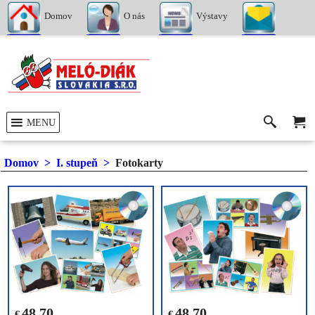
Domov
O nás
Výstavy
Kontakty
MENU
Domov
>
I. stupeň
>
Fotokarty
48.70
48.70
€
€