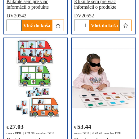
Kliknite sem pre viac
Kliknite sem pre viac
informácií o produkte
informácií o produkte
DV20542
DV20552
Vlož do koša
Vlož do koša
27.03
53.44
€
€
cena s DPH
€
21.98
cena bez DPH
cena s DPH
€
43.45
cena bez DPH