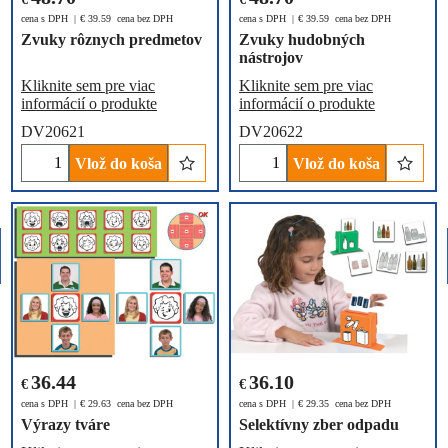
cena s DPH
€
39.59
cena bez DPH
cena s DPH
€
39.59
cena bez DPH
Zvuky rôznych predmetov
Zvuky hudobných
nástrojov
Kliknite sem pre viac
Kliknite sem pre viac
informácií o produkte
informácií o produkte
DV20621
DV20622
Vlož do koša
Vlož do koša
36.44
36.10
€
€
cena s DPH
€
29.63
cena bez DPH
cena s DPH
€
29.35
cena bez DPH
Výrazy tváre
Selektívny zber odpadu