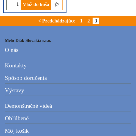
Vlož do koša
< Predchádzajúce
1
2
3
Meló-Diák Slovakia s.r.o.
O nás
Kontakty
Spôsob doručenia
Výstavy
Demonštračné videá
Obľúbené
Môj košík