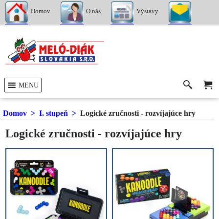
Domov
O nás
Výstavy
Kontakty
MENU
Domov
>
I. stupeň
>
Logické zručnosti - rozvíjajúce hry
Logické zručnosti - rozvíjajúce hry