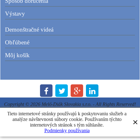
Spôsob doručenia
Výstavy
Demonštračné videá
Obľúbené
Môj košík
Copyright © 2026 Meló-Diák Slovakia s.r.o. - All Rights Reserved!
Tieto internetové stránky používajú k poskytovaniu služieb a
analýze návštevnosti súbory cookie. Používaním týchto
Powered by ShopFactory
internetových stránok s tým súhlasíte.
Podmienky používania