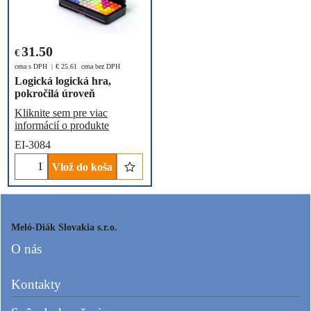
31.50
€
cena s DPH
€
25.61
cena bez DPH
Logická logická hra,
pokročilá úroveň
Kliknite sem pre viac
informácií o produkte
EI-3084
Vlož do koša
Meló-Diák Slovakia s.r.o.
O nás
Kontakty