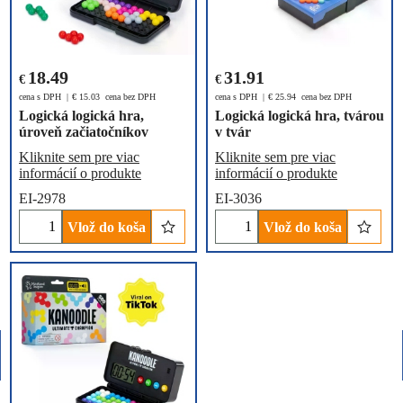
18.49
31.91
€
€
cena s DPH
€
15.03
cena bez DPH
cena s DPH
€
25.94
cena bez DPH
Logická logická hra,
Logická logická hra, tvárou
úroveň začiatočníkov
v tvár
Kliknite sem pre viac
Kliknite sem pre viac
informácií o produkte
informácií o produkte
EI-2978
EI-3036
Vlož do koša
Vlož do koša