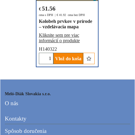
51.56
€
cena s DPH
€
41.92
cena bez DPH
Kolobeh prvkov v prírode
– vzdelávacia mapa
Kliknite sem pre viac
informácií o produkte
H140322
Vlož do koša
Meló-Diák Slovakia s.r.o.
O nás
Kontakty
Spôsob doručenia