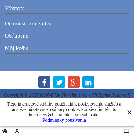
Výstavy
Demonštračné videá
Obľúbené
Môj košík
Copyright © 2026 Meló-Diák Slovakia s.r.o. - All Rights Reserved!
Tieto internetové stránky používajú k poskytovaniu služieb a
analýze návštevnosti súbory cookie. Používaním týchto
Powered by ShopFactory
internetových stránok s tým súhlasíte.
Podmienky používania