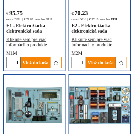
95.75
70.23
€
€
cena s DPH
€
77.85
cena bez DPH
cena s DPH
€
57.10
cena bez DPH
E1 - Elektro žiacka
E2 - Elektro žiacka
elektronická sada
elektronická sada
Kliknite sem pre viac
Kliknite sem pre viac
informácií o produkte
informácií o produkte
M1M
M2M
Vlož do koša
Vlož do koša