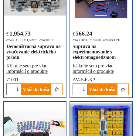
1,954.73
566.24
€
€
cena s DPH
€
1,589.21
cena bez DPH
cena s DPH
€
460.36
cena bez DPH
Demonštračná súprava na
Súprava na
vyučovanie elektrického
experimentovanie s
prúdu
elektromagnetizmom
Kliknite sem pre viac
Kliknite sem pre viac
informácií o produkte
informácií o produkte
71001
AV-F-E-K3
Vlož do koša
Vlož do koša