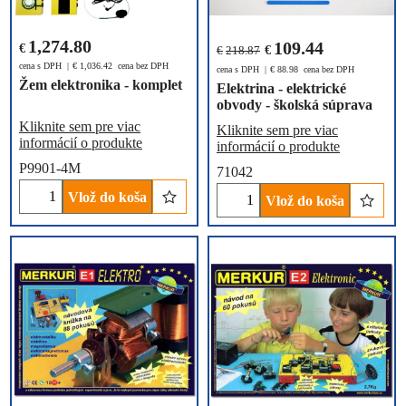
1,274.80
109.44
€
€
218.87
€
cena s DPH
€
1,036.42
cena bez DPH
cena s DPH
€
88.98
cena bez DPH
Žem elektronika - komplet
Elektrina - elektrické
obvody - školská súprava
Kliknite sem pre viac
Kliknite sem pre viac
informácií o produkte
informácií o produkte
P9901-4M
71042
Vlož do koša
Vlož do koša