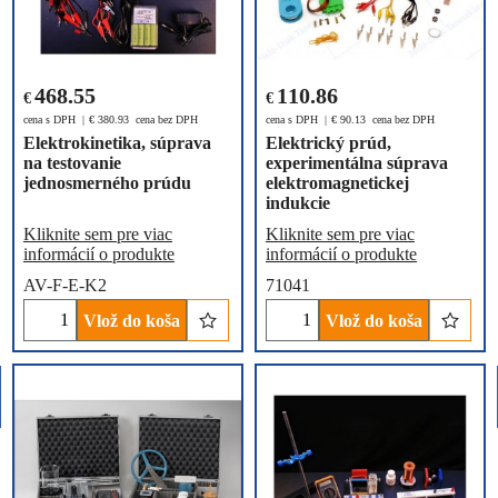
468.55
110.86
€
€
cena s DPH
€
380.93
cena bez DPH
cena s DPH
€
90.13
cena bez DPH
Elektrokinetika, súprava
Elektrický prúd,
na testovanie
experimentálna súprava
jednosmerného prúdu
elektromagnetickej
indukcie
Kliknite sem pre viac
Kliknite sem pre viac
informácií o produkte
informácií o produkte
AV-F-E-K2
71041
Vlož do koša
Vlož do koša