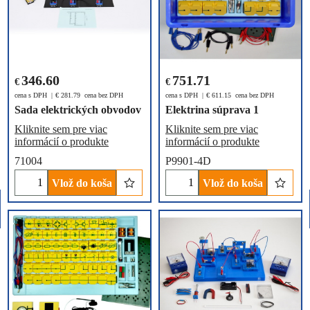
346.60
751.71
€
€
cena s DPH
€
281.79
cena bez DPH
cena s DPH
€
611.15
cena bez DPH
Sada elektrických obvodov
Elektrina súprava 1
Kliknite sem pre viac
Kliknite sem pre viac
informácií o produkte
informácií o produkte
71004
P9901-4D
Vlož do koša
Vlož do koša