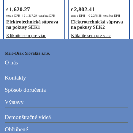
1,620.27
2,802.41
€
€
cena s DPH
€
1,317.29
cena bez DPH
cena s DPH
€
2,278.38
cena bez DPH
Elektrotechnická súprava
Elektrotechnická súprava
na pokusy SEK1
na pokusy SEK2
Kliknite sem pre viac
Kliknite sem pre viac
informácií o produkte
informácií o produkte
DE715-6E
DE715-7E
Meló-Diák Slovakia s.r.o.
Vlož do koša
Vlož do koša
O nás
Kontakty
Spôsob doručenia
Výstavy
Demonštračné videá
38.74
10.70
€
€
Obľúbené
cena s DPH
€
31.50
cena bez DPH
cena s DPH
€
8.70
cena bez DPH