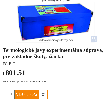
Termologické javy experimentálna súprava,
pre základné školy, žiacka
FG-E-T
801.51
€
cena s DPH
€
651.63
cena bez DPH
Vlož do koša