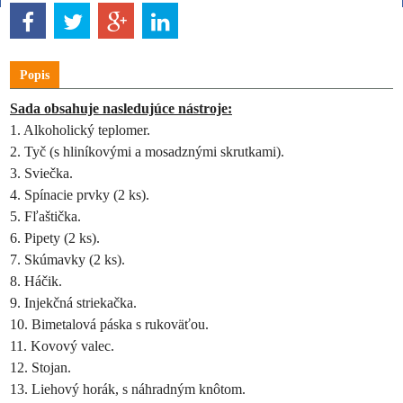
Popis
Sada obsahuje nasledujúce nástroje:
1. Alkoholický teplomer.
2. Tyč (s hliníkovými a mosadznými skrutkami).
3. Sviečka.
4. Spínacie prvky (2 ks).
5. Fľaštička.
6. Pipety (2 ks).
7. Skúmavky (2 ks).
8. Háčik.
9. Injekčná striekačka.
10. Bimetalová páska s rukoväťou.
11. Kovový valec.
12. Stojan.
13. Liehový horák, s náhradným knôtom.