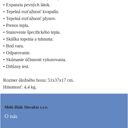
• Expanzia pevných látok.
• Tepelná rozťažnosť kvapalín.
• Tepelná rozťažnosť plynov.
• Prenos tepla.
• Stanovenie špecifického tepla.
• Skúška topenia a tuhnutia.
• Bod varu.
• Odparovanie.
• Skúmanie účinnosti vykurovania.
• Difúzny test.
Rozmer úložného boxu: 51x37x17 cm.
Hmotnosť: 4,4 kg.
Meló-Diák Slovakia s.r.o.
O nás