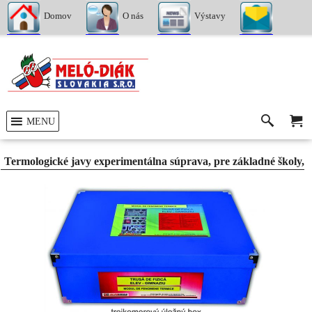
Domov
O nás
Výstavy
Kontakty
MENU
Termologické javy experimentálna súprava, pre základné školy, 