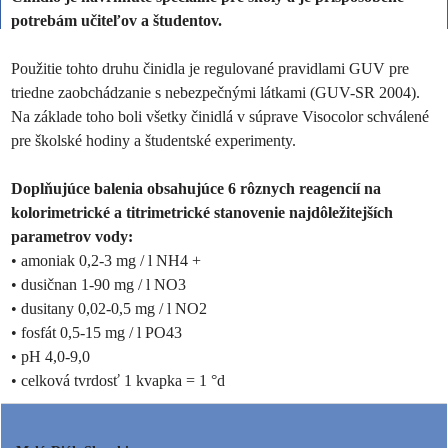
potrebám učiteľov a študentov.
Použitie tohto druhu činidla je regulované pravidlami GUV pre
triedne zaobchádzanie s nebezpečnými látkami (GUV-SR 2004).
Na základe toho boli všetky činidlá v súprave Visocolor schválené
pre školské hodiny a študentské experimenty.
Doplňujúce balenia obsahujúce 6 rôznych reagencií na
kolorimetrické a titrimetrické stanovenie najdôležitejších
parametrov vody:
• amoniak 0,2-3 mg / l NH4 +
• dusičnan 1-90 mg / l NO3
• dusitany 0,02-0,5 mg / l NO2
• fosfát 0,5-15 mg / l PO43
• pH 4,0-9,0
• celková tvrdosť 1 kvapka = 1 °d