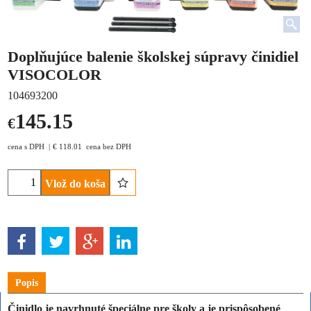
Doplňujúce balenie školskej súpravy činidiel
VISOCOLOR
104693200
145.15
€
cena s DPH
€
118.01
cena bez DPH
Vlož do koša
Popis
Činidlo je navrhnuté špeciálne pre školy a je prispôsobené