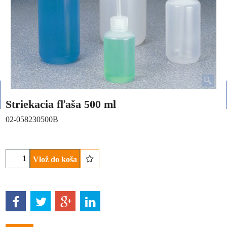
Striekacia fľaša 500 ml
02-058230500B
Vlož do koša