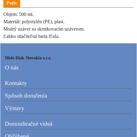
Popis
Objem: 500 ml.
Materiál: polyetylén (PE), plast.
Modrý uzáver so skrutkovacím uzáverom.
Ľahko stlačiteľná biela fľaša.
Meló-Diák Slovakia s.r.o.
O nás
Kontakty
Spôsob doručenia
Výstavy
Demonštračné videá
Obľúbené