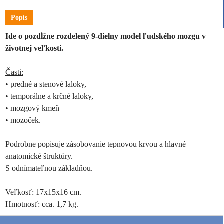
Popis
Ide o pozdĺžne rozdelený 9-dielny model ľudského mozgu v
životnej veľkosti.
Časti:
• predné a stenové laloky,
• temporálne a krčné laloky,
• mozgový kmeň
• mozoček.
Podrobne popisuje zásobovanie tepnovou krvou a hlavné
anatomické štruktúry.
S odnímateľnou základňou.
Veľkosť: 17x15x16 cm.
Hmotnosť: cca. 1,7 kg.