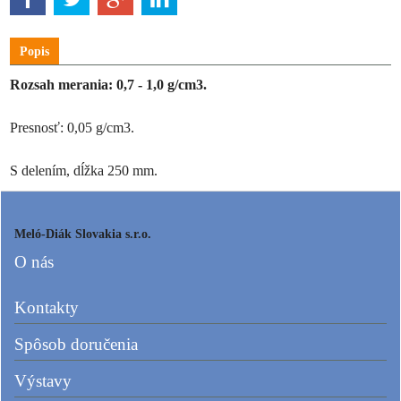
Popis
Rozsah merania: 0,7 - 1,0 g/cm3.
Presnosť: 0,05 g/cm3.
S delením, dĺžka 250 mm.
Meló-Diák Slovakia s.r.o.
O nás
Kontakty
Spôsob doručenia
Výstavy