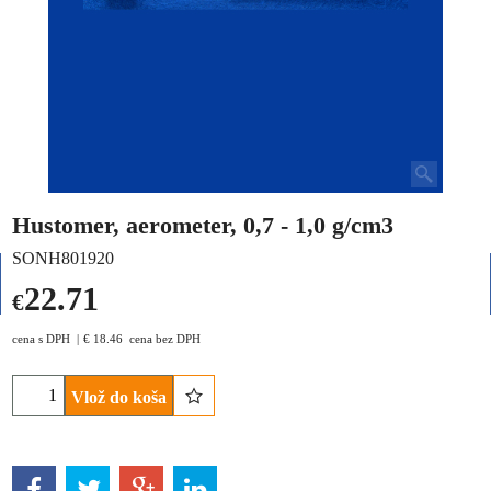
Hustomer, aerometer, 0,7 - 1,0 g/cm3
SONH801920
22.71
€
cena s DPH
€
18.46
cena bez DPH
Vlož do koša