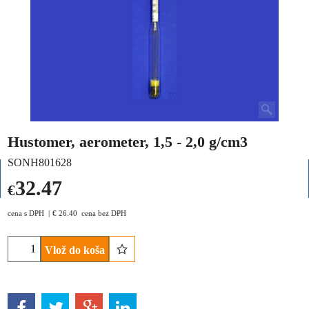
Hustomer, aerometer, 1,5 - 2,0 g/cm3
SONH801628
32.47
€
cena s DPH
€
26.40
cena bez DPH
Vlož do koša