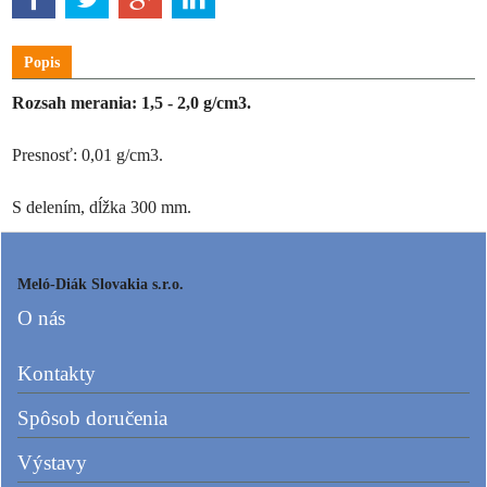
Popis
Rozsah merania: 1,5 - 2,0 g/cm3.
Presnosť: 0,01 g/cm3.
S delením, dĺžka 300 mm.
Meló-Diák Slovakia s.r.o.
O nás
Kontakty
Spôsob doručenia
Výstavy