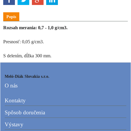
Popis
Rozsah merania: 0,7 - 1,0 g/cm3.
Presnosť: 0,05 g/cm3.
S delením, dĺžka 300 mm.
Meló-Diák Slovakia s.r.o.
O nás
Kontakty
Spôsob doručenia
Výstavy