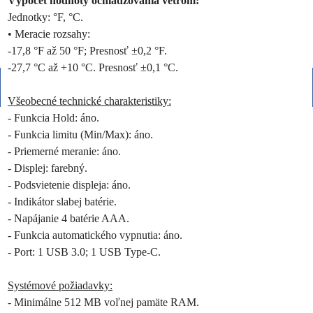
Výpočet hodnoty ochladzovania vetrom:
Jednotky: °F, °C.
• Meracie rozsahy:
-17,8 °F až 50 °F; Presnosť ±0,2 °F.
-27,7 °C až +10 °C. Presnosť ±0,1 °C.
Všeobecné technické charakteristiky:
- Funkcia Hold: áno.
- Funkcia limitu (Min/Max): áno.
- Priemerné meranie: áno.
- Displej: farebný.
- Podsvietenie displeja: áno.
- Indikátor slabej batérie.
- Napájanie 4 batérie AAA.
- Funkcia automatického vypnutia: áno.
- Port: 1 USB 3.0; 1 USB Type-C.
Systémové požiadavky:
- Minimálne 512 MB voľnej pamäte RAM.