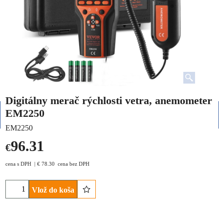
Digitálny merač rýchlosti vetra, anemometer
EM2250
EM2250
96.31
€
cena s DPH
€
78.30
cena bez DPH
Vlož do koša