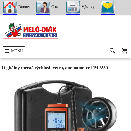
Domov
O nás
Výstavy
Kontakty
MENU
Digitálny merač rýchlosti vetra, anemometer EM2250