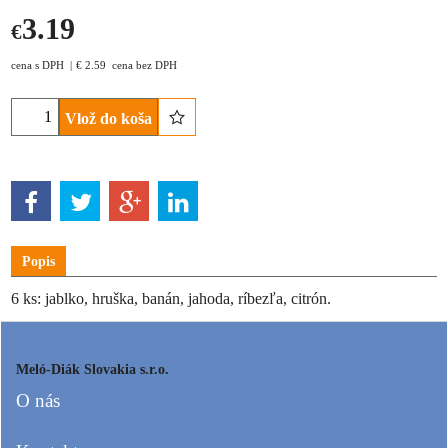
3.19
€
cena s DPH
€
2.59
cena bez DPH
Vlož do koša
Popis
6 ks: jablko, hruška, banán, jahoda, ríbezľa, citrón.
Meló-Diák Slovakia s.r.o.
O nás