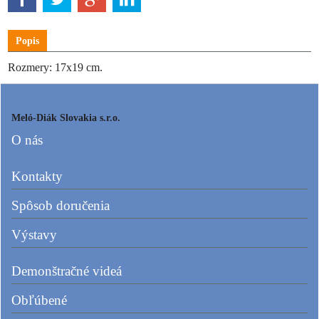
Popis
Rozmery: 17x19 cm.
Meló-Diák Slovakia s.r.o.
O nás
Kontakty
Spôsob doručenia
Výstavy
Demonštračné videá
Obľúbené