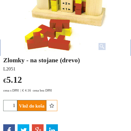
Zlomky - na stojane (drevo)
L2051
5.12
€
cena s DPH
€
4.16
cena bez DPH
Vlož do koša