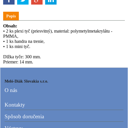
Popis
Obsah:
• 2 ks plexi tyč (priesvitný), material: polymetylmetakrylátu -
PMMA,
• 1 ks handra na trenie,
• 1 ks mini tyč.
Dlžka tyče: 300 mm.
Priemer: 14 mm.
Meló-Diák Slovakia s.r.o.
O nás
Kontakty
Spôsob doručenia