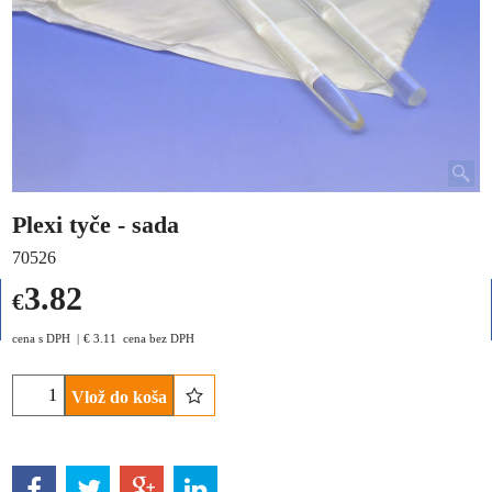
Plexi tyče - sada
70526
3.82
€
cena s DPH
€
3.11
cena bez DPH
Vlož do koša