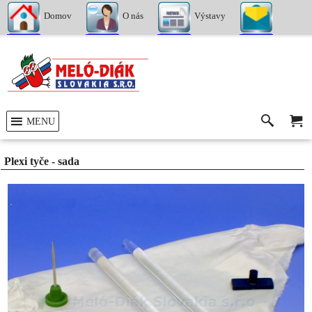
Domov
O nás
Výstavy
Kontakty
MENU
Plexi tyče - sada