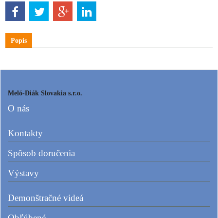
Popis
Meló-Diák Slovakia s.r.o.
O nás
Kontakty
Spôsob doručenia
Výstavy
Demonštračné videá
Obľúbené