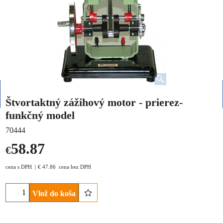
Štvortaktný zážihový motor - prierez-
funkčný model
70444
58.87
€
cena s DPH
€
47.86
cena bez DPH
Vlož do koša