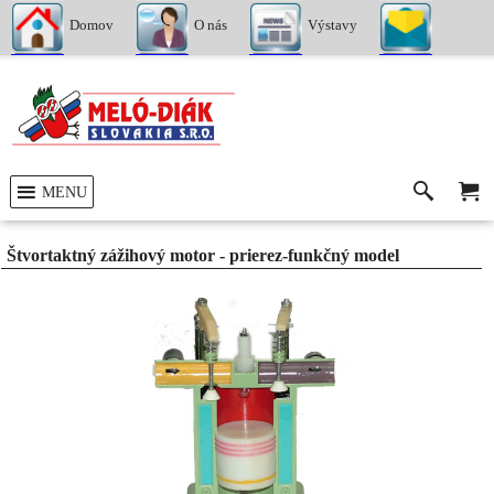
Domov
O nás
Výstavy
Kontakty
MENU
Štvortaktný zážihový motor - prierez-funkčný model