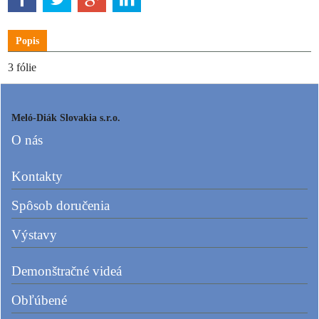
Popis
3 fólie
Meló-Diák Slovakia s.r.o.
O nás
Kontakty
Spôsob doručenia
Výstavy
Demonštračné videá
Obľúbené