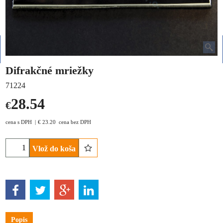
Difrakčné mriežky
71224
28.54
€
cena s DPH
€
23.20
cena bez DPH
Vlož do koša
Popis