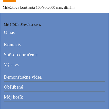
Mriežkova konštanta 100/300/600 mm, diarám.
Meló-Diák Slovakia s.r.o.
O nás
Kontakty
Spôsob doručenia
Výstavy
Demonštračné videá
Obľúbené
Môj košík