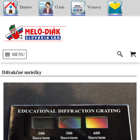
Domov
O nás
Výstavy
Kontakty
MENU
Difrakčné mriežky