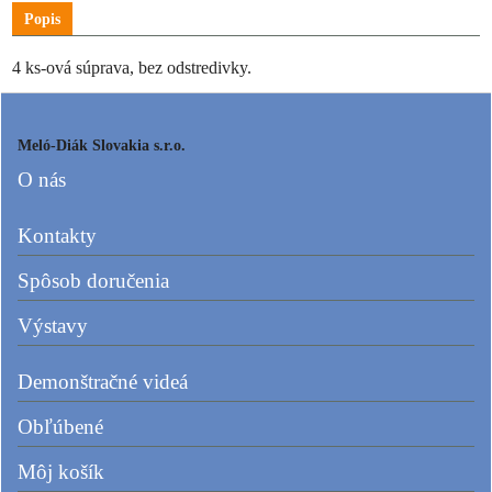
Popis
4 ks-ová súprava, bez odstredivky.
Meló-Diák Slovakia s.r.o.
O nás
Kontakty
Spôsob doručenia
Výstavy
Demonštračné videá
Obľúbené
Môj košík