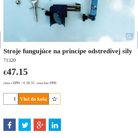
Stroje fungujúce na princípe odstredivej sily
71320
47.15
€
cena s DPH
€
38.33
cena bez DPH
Vlož do koša