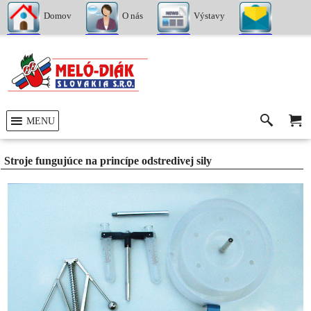
Domov
O nás
Výstavy
Kontakty
MENU
Stroje fungujúce na princípe odstredivej sily