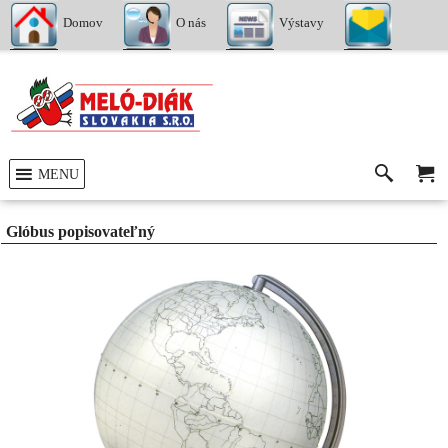
Domov
O nás
Výstavy
Kontakty
MENU
Glóbus popisovateľný