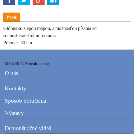
Popis
Glóbus so slepou mapou, s možnosťou písania so
suchostierateľnými fixkami.
Priemer: 30 cm
Meló-Diák Slovakia s.r.o.
O nás
Kontakty
Spôsob doručenia
Výstavy
Demonštračné videá