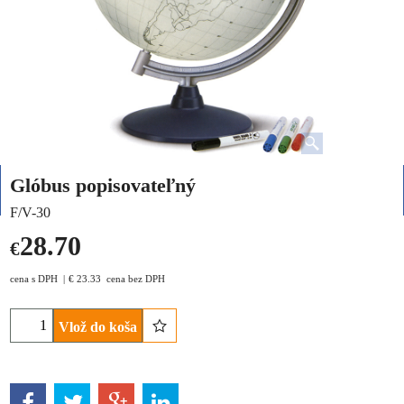
Glóbus popisovateľný
F/V-30
28.70
€
cena s DPH
€
23.33
cena bez DPH
Vlož do koša