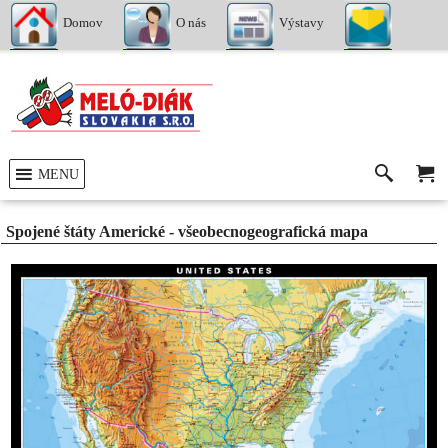
Domov
O nás
Výstavy
Kontakty
MENU
Spojené štáty Americké - všeobecnogeografická mapa