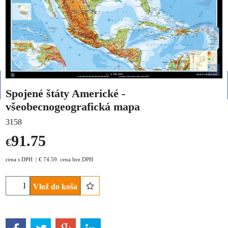
Spojené štáty Americké -
všeobecnogeografická mapa
3158
91.75
€
cena s DPH
€
74.59
cena bez DPH
Vlož do koša