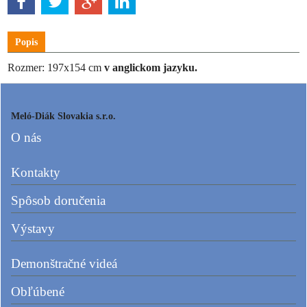
Popis
Rozmer: 197x154 cm
v anglickom jazyku.
Meló-Diák Slovakia s.r.o.
O nás
Kontakty
Spôsob doručenia
Výstavy
Demonštračné videá
Obľúbené