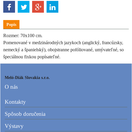
Popis
Rozmer: 70x100 cm.
Pomenované v medzinárodných jazykoch (anglický, francúzsky,
nemecký a španielský), obojstranne pofóliované, umývateľné, so
špeciálnou fixkou popísateľné.
Meló-Diák Slovakia s.r.o.
O nás
Kontakty
Spôsob doručenia
Výstavy