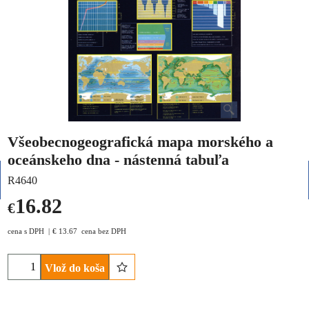
Všeobecnogeografická mapa morského a
oceánskeho dna - nástenná tabuľa
R4640
16.82
€
cena s DPH
€
13.67
cena bez DPH
Vlož do koša