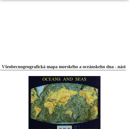
Všeobecnogeografická mapa morského a oceánskeho dna - náste