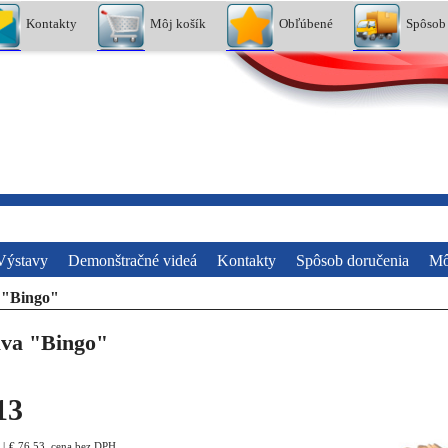
Kontakty
Môj košík
Obľúbené
Spôsob
Výstavy
Demonštračné videá
Kontakty
Spôsob doručenia
Mô
 "Bingo"
va "Bingo"
13
€
76.53
cena bez DPH