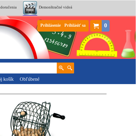
 doručenia
Demonštračné videá
0
Prihlásenie
Prihlásiť sa
j košík
Obľúbené