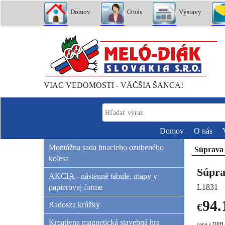
Domov
O nás
Výstavy
VIAC VEDOMOSTI - VÄČŠIA ŠANCA!
Domov
O nás
Montážna sada hnacieho ozubeného
Súprava
kolesa
Súpra
AKCIA - nástenné tabule, mapy v
papierovej forme
L1831
94.
Radosza krúžky
€
Kreatívna magnetická stavebná hra
cena s DPH