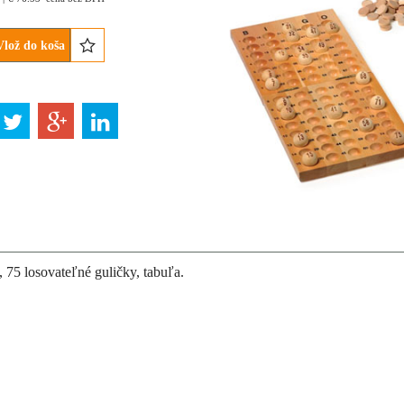
Vlož do koša
, 75 losovateľné guličky, tabuľa.