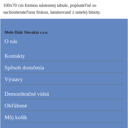
100x70 cm formou nástennej tabule, popísateľné so
suchostierateľnou fixkou, laminované z umelej hmoty.
Meló-Diák Slovakia s.r.o.
O nás
Kontakty
Spôsob doručenia
Výstavy
Demonštračné videá
Obľúbené
Môj košík