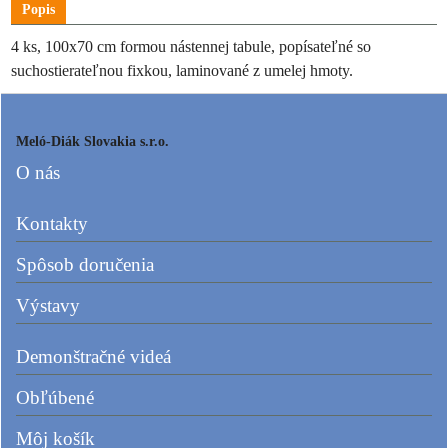
Popis
4 ks, 100x70 cm formou nástennej tabule, popísateľné so
suchostierateľnou fixkou, laminované z umelej hmoty.
Meló-Diák Slovakia s.r.o.
O nás
Kontakty
Spôsob doručenia
Výstavy
Demonštračné videá
Obľúbené
Môj košík