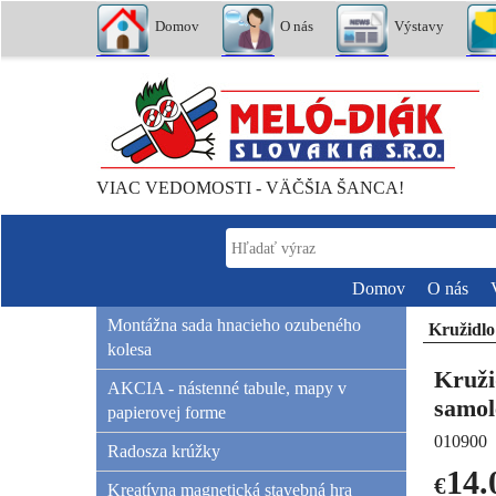
Domov
O nás
Výstavy
VIAC VEDOMOSTI - VÄČŠIA ŠANCA!
Domov
O nás
Montážna sada hnacieho ozubeného
Kružidlo
kolesa
Kruži
AKCIA - nástenné tabule, mapy v
samol
papierovej forme
010900
Radosza krúžky
14.
€
Kreatívna magnetická stavebná hra