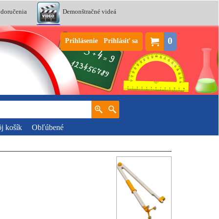
 doručenia
Demonštračné videá
0
Prihlásenie
Prihlásiť sa
j košík
Obľúbené