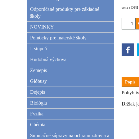
cena s DPH
Odporúčané produkty pre základné
školy
NOVINKY
Pomôcky pre materské školy
I. stupeň
Hudobná výchova
Zemepis
Glóbusy
Popis
Dejepis
Pohybli
Biológia
Držiak j
Fyzika
Chémia
Simulačné súpravy na ochranu zdravia a