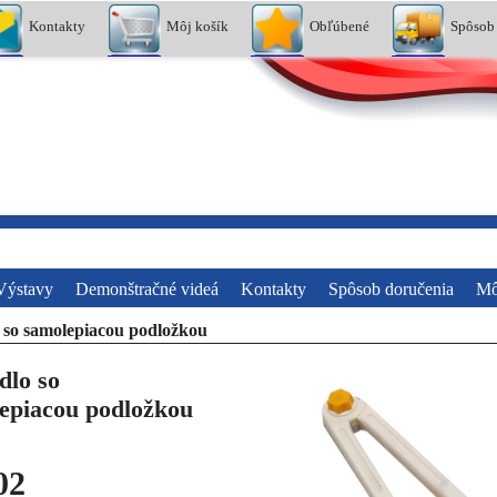
Kontakty
Môj košík
Obľúbené
Spôsob
Výstavy
Demonštračné videá
Kontakty
Spôsob doručenia
Mô
 so samolepiacou podložkou
dlo so
epiacou podložkou
02