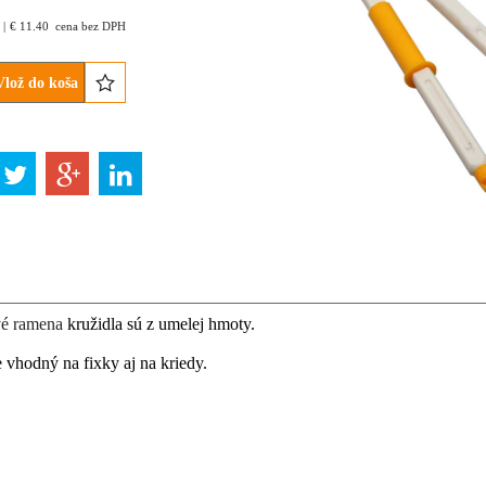
€
11.40
cena bez DPH
Vlož do koša
vé ramena
kružidla sú z umelej hmoty.
e vhodný na fixky aj na kriedy.