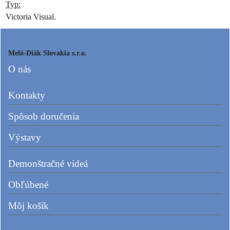
Typ:
Victoria Visual.
Meló-Diák Slovakia s.r.o.
O nás
Kontakty
Spôsob doručenia
Výstavy
Demonštračné videá
Obľúbené
Môj košík