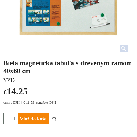
Biela magnetická tabuľa s dreveným rámom
40x60 cm
VVI5
14.25
€
cena s DPH
€
11.59
cena bez DPH
Vlož do koša