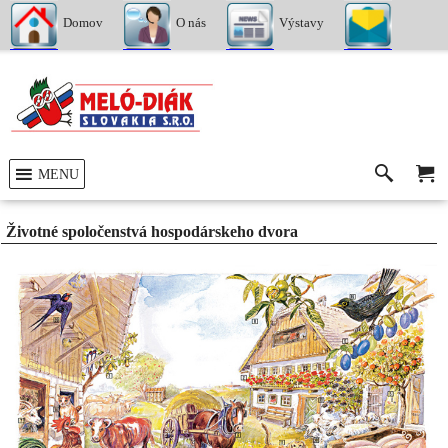
Domov
O nás
Výstavy
Kontakty
MENU
Životné spoločenstvá hospodárskeho dvora