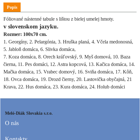
Popis
Fóliované nástenné tabule s lištou z bielej umelej hmoty.
v slovenskom jazyku.
Rozmer: 100x70 cm.
1. Georgíny, 2. Pelargónia, 3. Hruška planá, 4. Včela medonosná,
5. Jabloň domáca, 6. Slivka domáca,
7. Koza domáca, 8. Orech kráľovský, 9. Myš domová, 10. Baza
čierna, 11. Pes domáci, 12. Astra kopcová, 13. Kačica domáca, 14.
Mačka domáca, 15. Vrabec domový, 16. Sviňa domáca, 17. Kôň,
18. Ovca domáca, 19. Drozd čierny, 20. Lastovička obyčajná, 21
Krava, 22. Hus domáca, 23. Kura domáca, 24. Holub domáci
Meló-Diák Slovakia s.r.o.
O nás
Kontakty