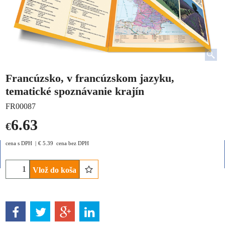
Francúzsko, v francúzskom jazyku,
tematické spoznávanie krajín
FR00087
6.63
€
cena s DPH
€
5.39
cena bez DPH
Vlož do koša