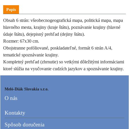
Popis
Obsah 6 strán: všeobecnogeografická mapa, politická mapa, mapa
hlavného mesta, krajiny (kraje štátu), poznávanie krajiny (hlavné
údaje štátu), dejepisný prehľad (dejiny štátu).
Rozmer: 67x30 cm.
Obojstranne pofóliované, poskladateľné, formát 6 strán A/4,
tematické spoznávanie krajiny.
Kompletný prehľad (zhrnutie) so vetkými dôležitými informáciami
ktoré slúžia na vyučovanie cudzích jazykov a spoznávanie krajiny.
Meló-Diák Slovakia s.r.o.
O nás
Kontakty
Spôsob doručenia