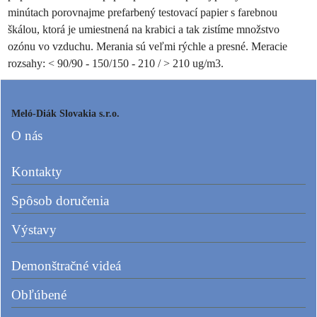
minútach porovnajme prefarbený testovací papier s farebnou
škálou, ktorá je umiestnená na krabici a tak zistíme množstvo
ozónu vo vzduchu. Merania sú veľmi rýchle a presné. Meracie
rozsahy: < 90/90 - 150/150 - 210 / > 210 ug/m3.
Meló-Diák Slovakia s.r.o.
O nás
Kontakty
Spôsob doručenia
Výstavy
Demonštračné videá
Obľúbené