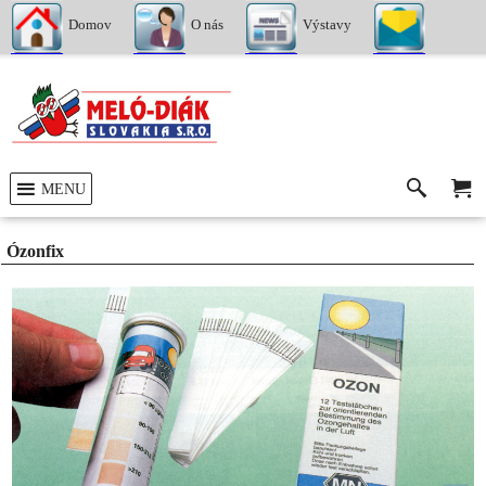
Domov
O nás
Výstavy
Kontakty
MENU
Ózonfix