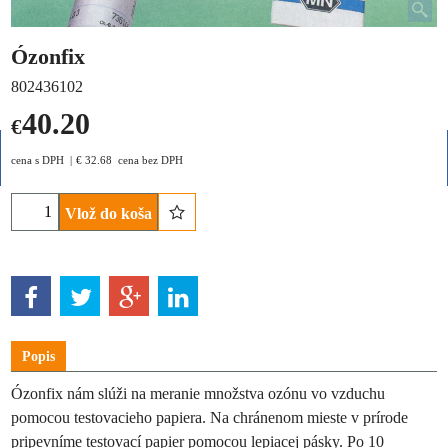
Ózonfix
802436102
40.20
€
cena s DPH
€
32.68
cena bez DPH
Vlož do koša
Popis
Ózonfix nám slúži na meranie množstva ozónu vo vzduchu
pomocou testovacieho papiera. Na chránenom mieste v prírode
pripevníme testovací papier pomocou lepiacej pásky. Po 10