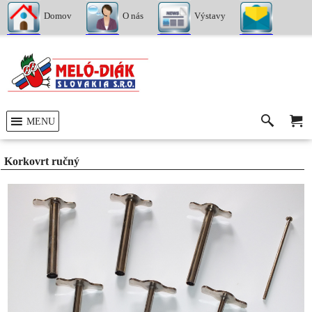
Domov
O nás
Výstavy
Kontakty
MENU
Korkovrt ručný