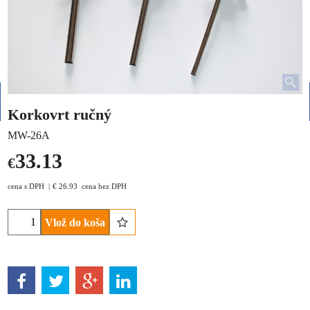
Korkovrt ručný
MW-26A
33.13
€
cena s DPH
€
26.93
cena bez DPH
Vlož do koša