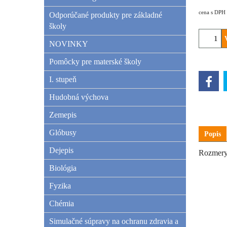
cena s DPH
Odporúčané produkty pre základné
školy
NOVINKY
Pomôcky pre materské školy
I. stupeň
Hudobná výchova
Zemepis
Glóbusy
Popis
Dejepis
Rozmery
Biológia
Fyzika
Chémia
Simulačné súpravy na ochranu zdravia a