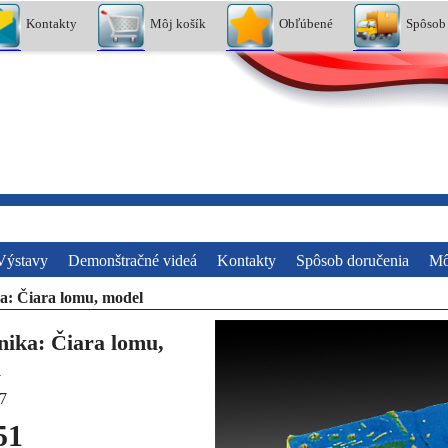
Kontakty
Môj košík
Obľúbené
Spôsob
Výstavy
Demonštračné videá
Kontakty
Spôsob doručenia
Mô
a: Čiara lomu, model
nika: Čiara lomu,
l
7
51