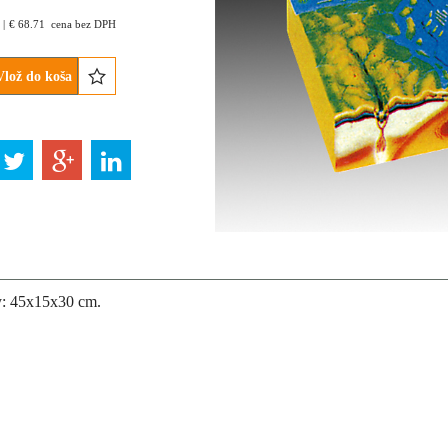
€
68.71
cena bez DPH
Vlož do koša
: 45x15x30 cm.