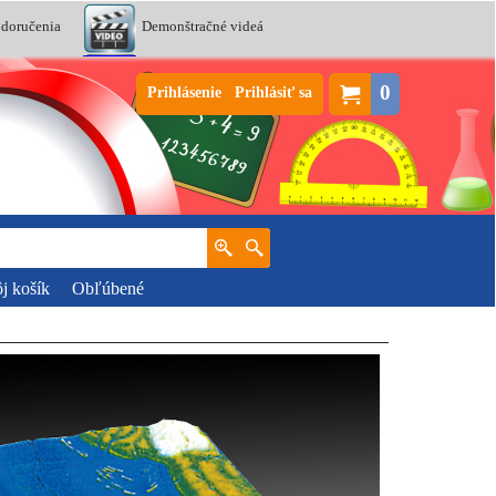
 doručenia
Demonštračné videá
0
Prihlásenie
Prihlásiť sa
j košík
Obľúbené