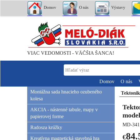
Domov
O nás
Výstavy
VIAC VEDOMOSTI - VÄČŠIA ŠANCA!
Domov
O nás
Montážna sada hnacieho ozubeného
Tektonik
kolesa
Tekto
AKCIA - nástenné tabule, mapy v
mode
papierovej forme
MD-341
Radosza krúžky
84.
€
Kreatívna magnetická stavebná hra