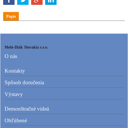
Popis
Meló-Diák Slovakia s.r.o.
O nás
Kontakty
Spôsob doručenia
Výstavy
Demonštračné videá
Obľúbené