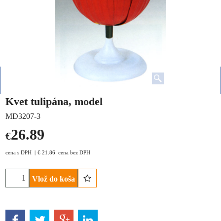
Kvet tulipána, model
MD3207-3
26.89
€
cena s DPH
€
21.86
cena bez DPH
Vlož do koša