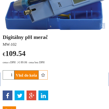
Digitálny pH merač
MW-102
109.54
€
cena s DPH
€
89.06
cena bez DPH
Vlož do koša