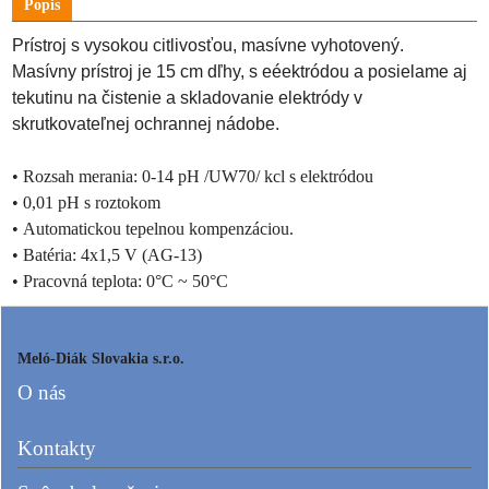
Popis
Prístroj s vysokou citlivosťou, masívne vyhotovený.
Masívny prístroj je 15 cm dľhy, s eéektródou a posielame aj
tekutinu na čistenie a skladovanie elektródy v
skrutkovateľnej ochrannej nádobe.
•
Rozsah merania: 0-14 pH /UW70/ kcl s elektródou
•
0,01 pH s roztokom
•
Automatickou tepelnou kompenzáciou.
•
Batéria: 4x1,5 V (AG-13)
•
Pracovná teplota: 0°C ~ 50°C
Meló-Diák Slovakia s.r.o.
O nás
Kontakty