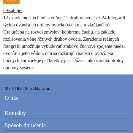
Obsahuje:
12 uzavierateľných túb s vôňou 12 druhov ovocia + 24 fotografii
týchto dvanástich druhov ovocia (vcelku a rozkrájaného).
Hra určená na rozvoj zmyslov, konkrétne čuchu, na základe
rozlišovania vône rôznych druhov ovocia. Zaradenie reálnych
fotografii umožňuje vybudovať zrakovo-čuchové spojenie medzi
ovocím a jeho vôňou, čím sa rozširujú znalosti o ovocí. Na
bočných kartičiek je päťfarebný pás, slúžiaci ako samokontrolný
opravný systém.
Meló-Diák Slovakia s.r.o.
O nás
Kontakty
Spôsob doručenia