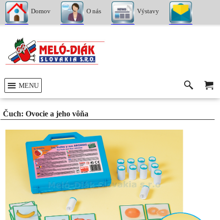
Domov
O nás
Výstavy
Kontakty
MENU
Čuch: Ovocie a jeho vôňa