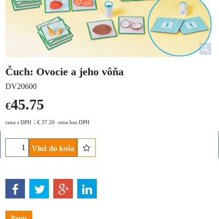
Čuch: Ovocie a jeho vôňa
DV20600
45.75
€
cena s DPH
€
37.20
cena bez DPH
Vlož do koša
Popis