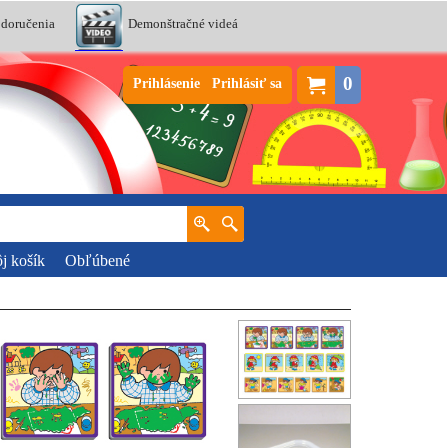
 doručenia
Demonštračné videá
0
Prihlásenie
Prihlásiť sa
j košík
Obľúbené