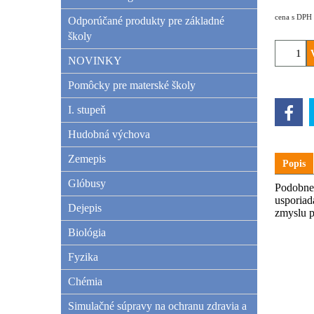
cena s DPH
Odporúčané produkty pre základné
školy
NOVINKY
Pomôcky pre materské školy
I. stupeň
Hudobná výchova
Zemepis
Popis
Glóbusy
Podobne 
usporiad
Dejepis
zmyslu p
Biológia
Fyzika
Chémia
Simulačné súpravy na ochranu zdravia a