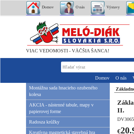
Domov
O nás
Výstavy
VIAC VEDOMOSTI - VÄČŠIA ŠANCA!
Domov
O nás
Montážna sada hnacieho ozubeného
Základné 
kolesa
Zákla
AKCIA - nástenné tabule, mapy v
II.
papierovej forme
DV3065
Radosza krúžky
20.
€
Kreatívna magnetická stavebná hra