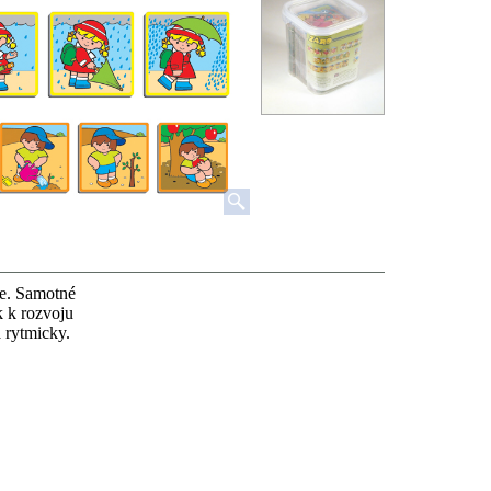
ie. Samotné
 k rozvoju
a rytmicky.