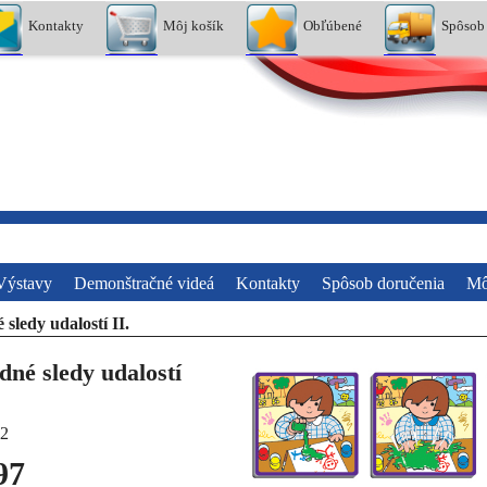
Kontakty
Môj košík
Obľúbené
Spôsob
Výstavy
Demonštračné videá
Kontakty
Spôsob doručenia
Mô
sledy udalostí II.
dné sledy udalostí
2
97