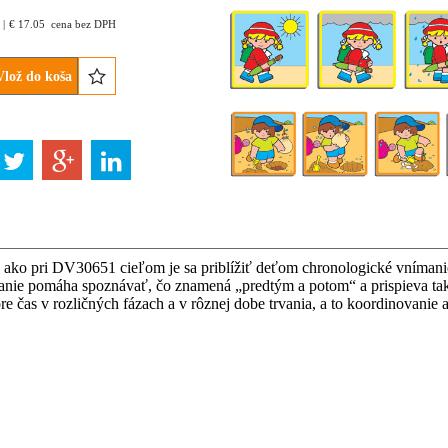
€
17.05
cena bez DPH
Vlož do koša
ako pri DV30651 cieľom je sa priblížiť deťom chronologické vníman
anie pomáha spoznávať, čo znamená „predtým a potom“ a prispieva tak
re čas v rozličných fázach a v rôznej dobe trvania, a to koordinovanie 