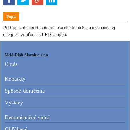
Popis
Prístroj na demonštráciu prenosu elektronickej a mechanickej
energie s vrtuľou a s LED lampou.
Meló-Diák Slovakia s.r.o.
O nás
Kontakty
Spôsob doručenia
Výstavy
Demonštračné videá
Obľúbené