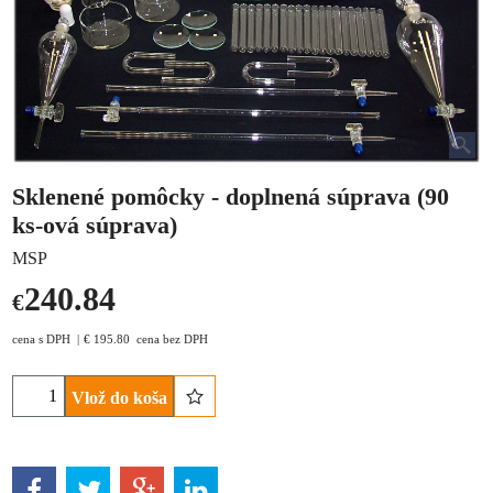
Sklenené pomôcky - doplnená súprava (90
ks-ová súprava)
MSP
240.84
€
cena s DPH
€
195.80
cena bez DPH
Vlož do koša