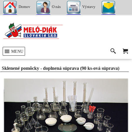
Domov
O nás
Výstavy
Kontakty
MENU
Sklenené pomôcky - doplnená súprava (90 ks-ová súprava)