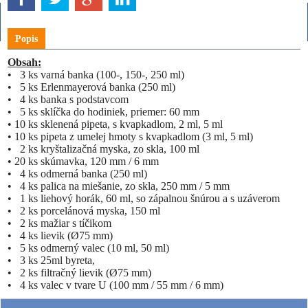
Popis
Obsah:
•
3 ks varná banka (100-, 150-, 250 ml)
•
5 ks Erlenmayerová banka (250 ml)
•
4 ks banka s podstavcom
• 5 ks sklíčka do hodiniek, priemer: 60 mm
• 10 ks sklenená pipeta, s kvapkadlom, 2 ml, 5 ml
• 10 ks pipeta z umelej hmoty s kvapkadlom (3 ml, 5 ml)
• 2 ks kryštalizačná myska, zo skla, 100 ml
• 20 ks skúmavka, 120 mm / 6 mm
• 4 ks odmerná banka (250 ml)
• 4 ks palica na miešanie, zo skla, 250 mm / 5 mm
• 1 ks liehový horák, 60 ml, so zápalnou šnúrou a s uzáverom
• 2 ks porcelánová myska, 150 ml
• 2 ks mažiar s tíčikom
• 4 ks lievik (Ø75 mm)
• 5 ks odmerný valec (10 ml, 50 ml)
• 3 ks 25ml byreta,
• 2 ks filtračný lievik (Ø75 mm)
• 4 ks valec v tvare U (100 mm / 55 mm / 6 mm)