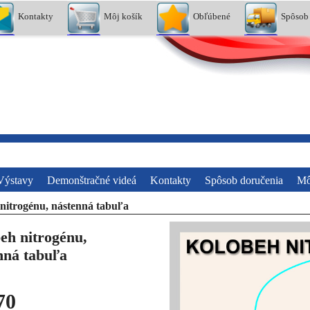
Kontakty
Môj košík
Obľúbené
Spôsob
Výstavy
Demonštračné videá
Kontakty
Spôsob doručenia
Mô
nitrogénu, nástenná tabuľa
eh nitrogénu,
nná tabuľa
70