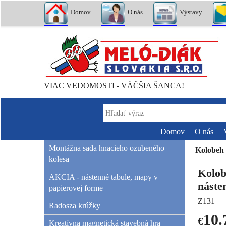
Domov
O nás
Výstavy
VIAC VEDOMOSTI - VÄČŠIA ŠANCA!
Domov
O nás
Montážna sada hnacieho ozubeného
Kolobeh 
kolesa
Kolob
AKCIA - nástenné tabule, mapy v
náste
papierovej forme
Z131
Radosza krúžky
10.
€
Kreatívna magnetická stavebná hra