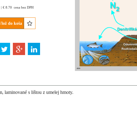
€
8.70
cena bez DPH
Vlož do koša
, laminované s lištou z umelej hmoty.