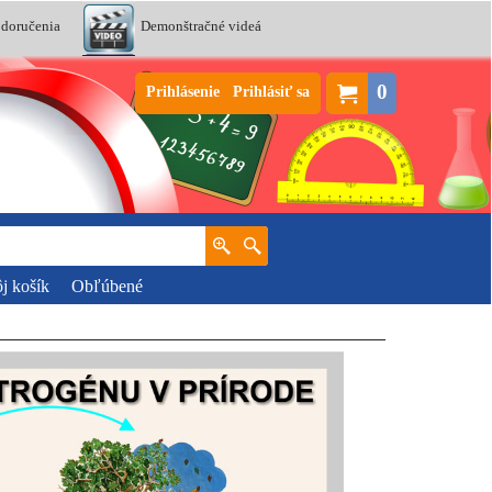
 doručenia
Demonštračné videá
0
Prihlásenie
Prihlásiť sa
j košík
Obľúbené