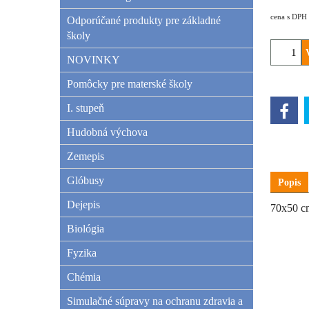
cena s DPH
Odporúčané produkty pre základné
školy
NOVINKY
Pomôcky pre materské školy
I. stupeň
Hudobná výchova
Zemepis
Glóbusy
Popis
Dejepis
70x50 cm
Biológia
Fyzika
Chémia
Simulačné súpravy na ochranu zdravia a