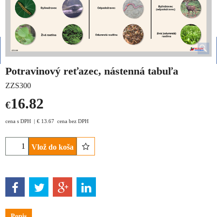
Potravinový reťazec, nástenná tabuľa
ZZS300
16.82
€
cena s DPH
€
13.67
cena bez DPH
Vlož do koša
Popis