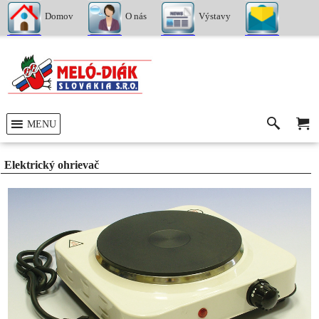
Domov
O nás
Výstavy
Kontakty
MENU
Elektrický ohrievač