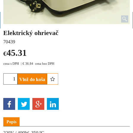
Elektrický ohrievač
70439
45.31
€
cena s DPH
€
36.84
cena bez DPH
Vlož do koša
Popis
220V / 400W, 350 ºC.