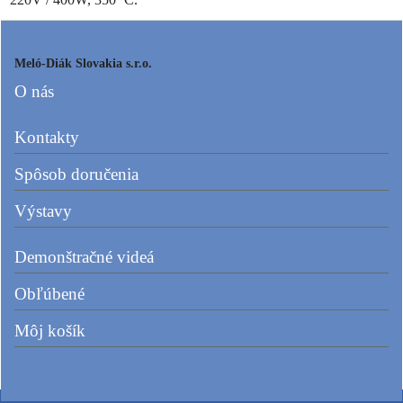
Meló-Diák Slovakia s.r.o.
O nás
Kontakty
Spôsob doručenia
Výstavy
Demonštračné videá
Obľúbené
Môj košík