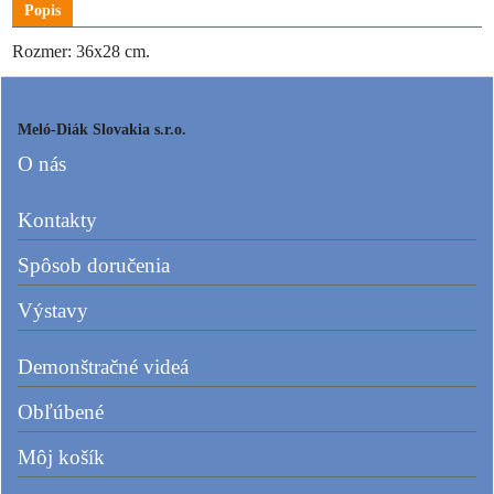
Popis
Rozmer: 36x28 cm.
Meló-Diák Slovakia s.r.o.
O nás
Kontakty
Spôsob doručenia
Výstavy
Demonštračné videá
Obľúbené
Môj košík