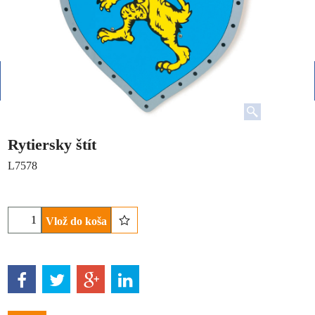
Rytiersky štít
L7578
Vlož do koša