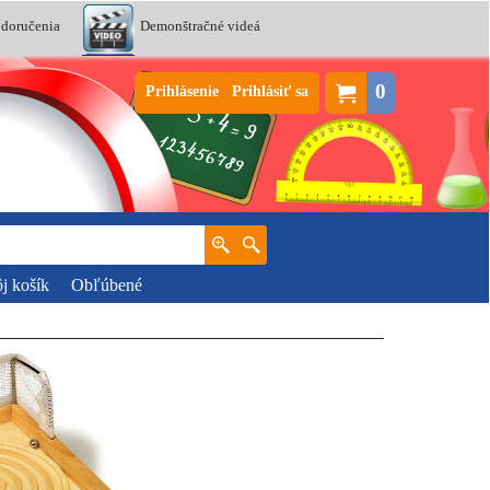
 doručenia
Demonštračné videá
0
Prihlásenie
Prihlásiť sa
j košík
Obľúbené