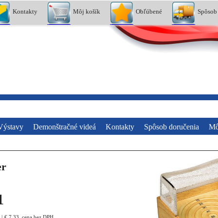
Kontakty
Môj košík
Obľúbené
Spôsob
Výstavy
Demonštračné videá
Kontakty
Spôsob doručenia
Mô
er
1
€
7.33
cena bez DPH