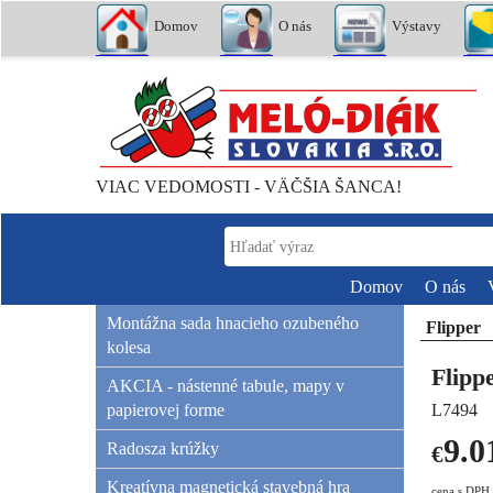
Domov
O nás
Výstavy
VIAC VEDOMOSTI - VÄČŠIA ŠANCA!
Domov
O nás
Montážna sada hnacieho ozubeného
Flipper
kolesa
Flipp
AKCIA - nástenné tabule, mapy v
papierovej forme
L7494
9.0
Radosza krúžky
€
Kreatívna magnetická stavebná hra
cena s DPH