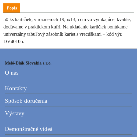
Popis
50 ks kartičiek, v rozmeroch 19,5x13,5 cm vo vynikajúcej kvalite,
dodávame v praktickom kufri. Na ukladanie kartičiek ponúkame
univerzálny tabuľový zásobník kariet s vrecúškami – kód výr.
DV40105.
Meló-Diák Slovakia s.r.o.
O nás
Kontakty
Spôsob doručenia
Výstavy
Demonštračné videá