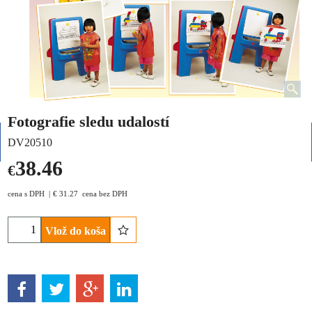
Fotografie sledu udalostí
DV20510
38.46
€
cena s DPH
€
31.27
cena bez DPH
Vlož do koša