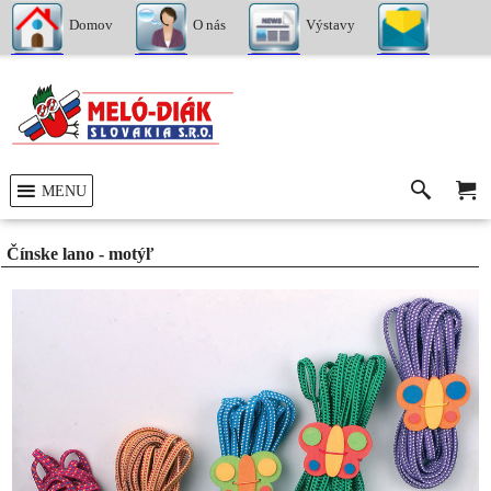
Domov
O nás
Výstavy
Kontakty
MENU
Čínske lano - motýľ