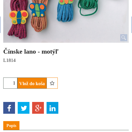
Čínske lano - motýľ
L1814
Vlož do koša
Popis