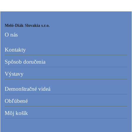
Meló-Diák Slovakia s.r.o.
O nás
Kontakty
Spôsob doručenia
Výstavy
Demonštračné videá
Obľúbené
Môj košík