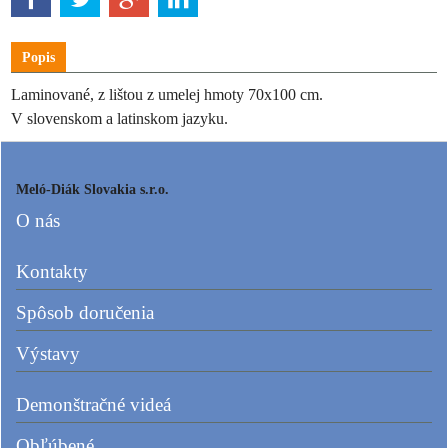
Popis
Laminované, z lištou z umelej hmoty 70x100 cm.
V slovenskom a latinskom jazyku.
Meló-Diák Slovakia s.r.o.
O nás
Kontakty
Spôsob doručenia
Výstavy
Demonštračné videá
Obľúbené