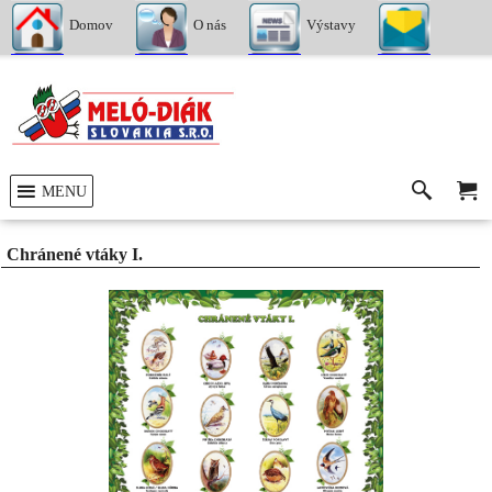
Domov
O nás
Výstavy
Kontakty
MENU
Chránené vtáky I.