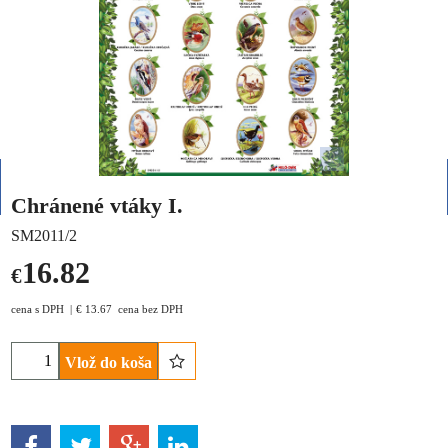
Chránené vtáky I.
SM2011/2
16.82
€
cena s DPH
€
13.67
cena bez DPH
Vlož do koša