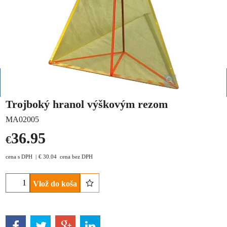
Trojboký hranol výškovým rezom
MA02005
36.95
€
cena s DPH
€
30.04
cena bez DPH
Vlož do koša