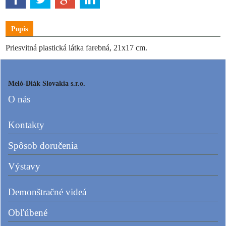
Popis
Priesvitná plastická látka farebná, 21x17 cm.
Meló-Diák Slovakia s.r.o.
O nás
Kontakty
Spôsob doručenia
Výstavy
Demonštračné videá
Obľúbené