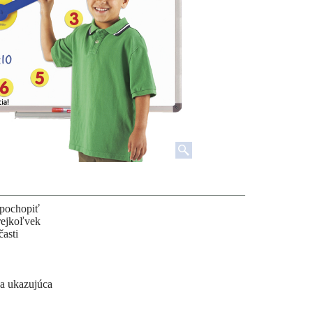
 pochopiť
rejkoľvek
časti
ka ukazujúca