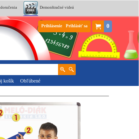
 doručenia
Demonštračné videá
0
Prihlásenie
Prihlásiť sa
j košík
Obľúbené