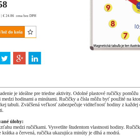
58
€
24.86
cena bez DPH
Vlož do koša
iadenie je ideálne pre triedne aktivity. Odolné plastové ručičky pomôžu
ti medzi hodinami a minútami. Ručičky a čísla môžu byť použité na kto
kej tabuli. Zväčšená veľkosť zabezpečuje viditeľnosť hodiny z každej 
i.
ané úlohy:
zťahu medzi ručičkami. Vysvetlite študentom vlastnosti hodiny. Ručič
e krátka a červená, ručička ukazujúca minúty je dlhá a modrá.