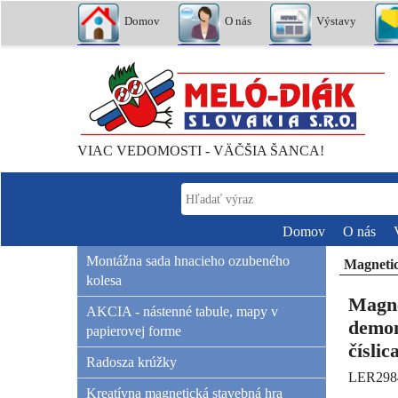
Domov
O nás
Výstavy
VIAC VEDOMOSTI - VÄČŠIA ŠANCA!
Domov
O nás
Montážna sada hnacieho ozubeného
Magnetic
kolesa
Magne
AKCIA - nástenné tabule, mapy v
demon
papierovej forme
číslic
Radosza krúžky
LER298
Kreatívna magnetická stavebná hra