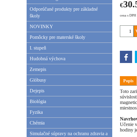
30.
€
Odporúčané produkty pre základné
školy
cena s DPH
NOVINKY
Pomôcky pre materské školy
I. stupeň
Hudobná výchova
Zemepis
Glóbusy
Popis
Dejepis
Toto zar
súvislos
Biológia
magnetic
miestnost
Fyzika
Navrhov
Chémia
Učenie v
hodiny j
Simulačné súpravy na ochranu zdravia a