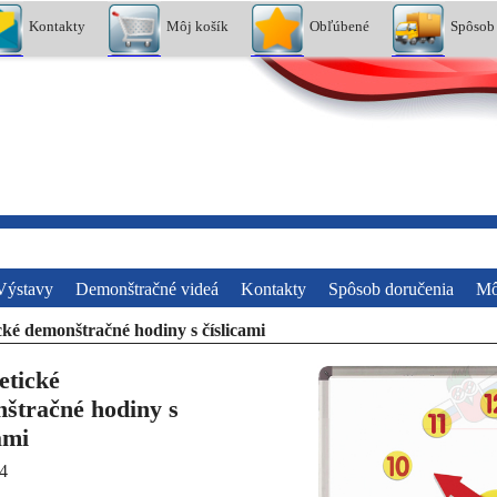
Kontakty
Môj košík
Obľúbené
Spôsob
Výstavy
Demonštračné videá
Kontakty
Spôsob doručenia
Mô
ké demonštračné hodiny s číslicami
tické
štračné hodiny s
ami
4